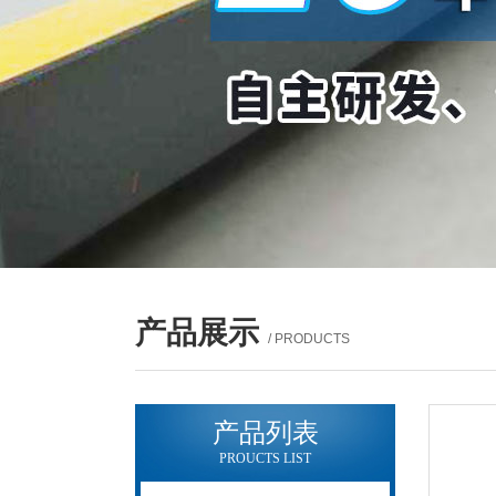
产品展示
/ PRODUCTS
产品列表
PROUCTS LIST