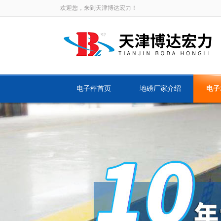
欢迎您，来到天津博达宏力！
电子秤首页
地磅厂家介绍
电子