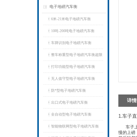
电子地磅汽车衡
6米-21米电子地磅汽车衡
10吨-200吨电子地磅汽车衡
车牌识别电子地磅汽车衡
整车称重型电子地磅汽车衡超限
检测系统
打印功能型电子地磅汽车衡
无人值守型电子地磅汽车衡
防*型电子地磅汽车衡
详情
出口式电子地磅汽车衡
全自动型电子地磅汽车衡
1.车子
智能物联网型电子地磅汽车衡
车子上磅
慢的上磅