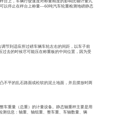
在秤台上，车辆行驶速度对称量精度的影响比轴计量式
以停止在秤台上称量---60吨汽车轮重检测地磅静态
调节到适应所过磅车辆车轮左右的间距，以车子前
压过去的时候尽可能压在称重板的中间位置，因为受
凸不平的乱石路面或松软的泥土地面，并且摆放时两
整车重量（总重）的计量设备。静态轴重秤主要是用
检测信息：轴重、轴组重、整车重、车轴数量、辆