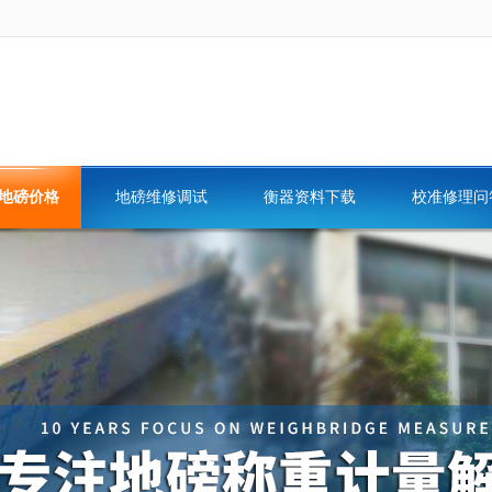
地磅价格
地磅维修调试
衡器资料下载
校准修理问