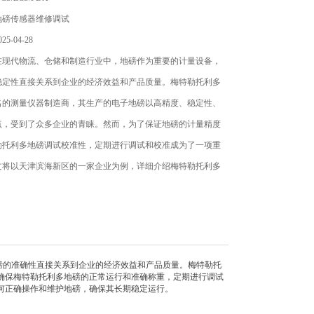
地磅传感器维修调试
5-04-28
在现代物流、仓储和制造行业中，地磅作为重要的计量设备，
稳定性直接关系到企业的经济效益和产品质量。梅特勒托利多
名的测量仪器制造商，其生产的电子地磅以高精度、稳定性、
点，受到了众多企业的青睐。然而，为了保证地磅的计量精度
勒托利多地磅调试校准性，定期进行调试和校准成为了一项重
文将以天津滨海新区的一家企业为例，详细介绍梅特勒托利多
准的过程和方法。
的准确性直接关系到企业的经济效益和产品质量。梅特勒托
确保梅特勒托利多地磅的正常运行和准确称重，定期进行调试
何正确操作和维护地磅，确保其长期稳定运行。