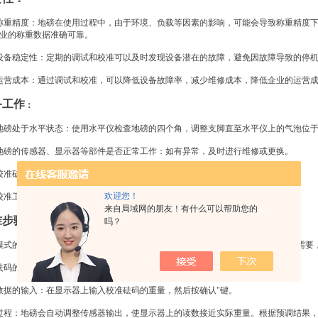
称重精度：地磅在使用过程中，由于环境、负载等因素的影响，可能会导致称重精度
业的称重数据准确可靠。
设备稳定性：定期的调试和校准可以及时发现设备潜在的故障，避免因故障导致的停
运营成本：通过调试和校准，可以降低设备故障率，减少维修成本，降低企业的运营
备工作
：
地磅处于水平状态：使用水平仪检查地磅的四个角，调整支脚直至水平仪上的气泡位
地磅的传感器、显示器等部件是否正常工作：如有异常，及时进行维修或更换。
校准砝码：根据国家计量部门的规定，准备合适的砝码进行校准。
欢迎您！
校准工具：如螺丝刀、扳手、钢尺等。
来自局域网的朋友！有什么可以帮助您的
准步骤：
吗？
模式的选择：在梅特勒托利多地磅的显示器上，进入菜单，选择校准"选项。根据需要，
砝码的放置：将校准砝码放置在地磅的中心位置，确保砝码与地磅表面接触良好。
数据的输入：在显示器上输入校准砝码的重量，然后按确认"键。
过程：地磅会自动调整传感器输出，使显示器上的读数接近实际重量。根据预调结果