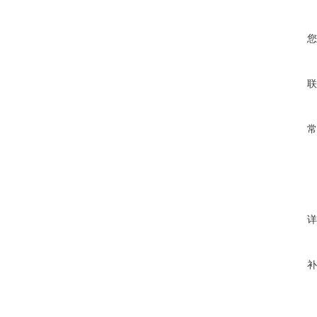
您
联
常
详
补