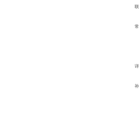
联
常
详
补