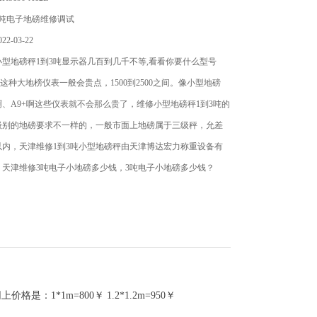
1吨电子地磅维修调试
2-03-22
型地磅秤1到3吨显示器几百到几千不等,看看你要什么型号
08这种大地榜仪表一般会贵点，1500到2500之间。像小型地磅
2啊、A9+啊这些仪表就不会那么贵了，维修小型地磅秤1到3吨的
级别的地磅要求不一样的，一般市面上地磅属于三级秤，允差
以内，天津维修1到3吨小型地磅秤由天津博达宏力称重设备有
，天津维修3吨电子小地磅多少钱，3吨电子小地磅多少钱？
1m=800￥ 1.2*1.2m=950￥