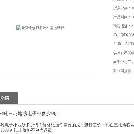
所属分类：
产品时间：202
简要描述：小
的。像D20
A1啊、A1
误差在不同
在千分之三
限公司提供
介绍
修3吨三吨地磅电子秤多少钱：
子小地磅多少钱？价格根据你需要的尺寸进行定价，现在三吨地磅网上价格是：1*
5m=1500￥ 以上价格不包含运费。