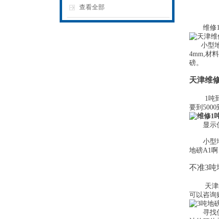
查看全部
维修1到
小型地磅
4mm,
磅。
天津维修
1吨到3
要到500
显示仪表
小型地磅
地磅A1
不准3
天津维
可以咨询
寻找仪表