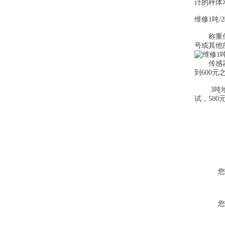
计的秤体
维修1吨/
称重传感器
号或其他
传感器自
到600元
3吨地磅
试，50
您
您