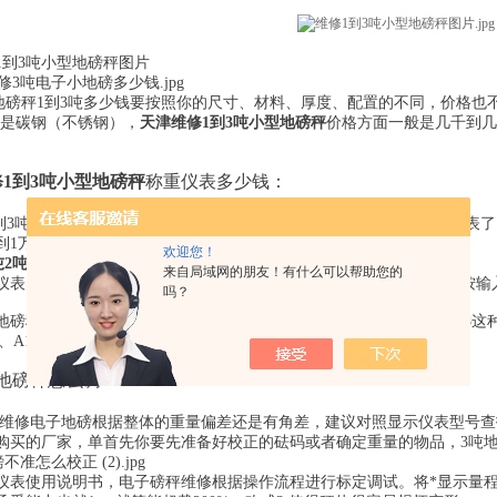
3吨小型地磅秤图片
秤1到3吨多少钱要按照你的尺寸、材料、厚度、配置的不同，价格也不同。
材料是碳钢（不锈钢），
天津维修1到3吨小型地磅秤
价格方面一般是几千到几
1到3吨小型地磅秤
称重仪表多少钱：
吨地磅的称重仪表都是一样的，价格的的话要看您选择什么样的仪表了，国
0到1万都有。
欢迎您！
来自局域网的朋友！有什么可以帮助您的
的型号不同，操作也不同，您使用的是什么表，一般请款下直接按输入
吗？
秤1到3吨显示器几百到几千不等，看看你要什么型号的。像D2008这种大
啊、A12啊、A9+啊这些仪表就不会那么贵了，几百到一千不等吧。
吨地磅秤怎么调：
修电子地磅
根据
整体的重量偏差还是有角差，建议对照显示仪表型号查
购买的厂家，单首先你要先准备好校正的砝码或者确定重量的物品，3吨地
使用说明书，电子磅秤维修根据操作流程进行标定调试。将*显示量程改