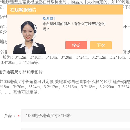
地磅选型是需要根据您在日常称重时，物品尺寸大小而定的。如100吨地磅我
适。地磅尺寸选择要按你实际称重的车辆轮距算，选大了浪费小了过不了
电子地磅图片
欢迎您！
来自局域网的朋友！有什么可以帮助您的
百吨地磅可以选择长度和宽度，传感器和地磅显示器还有钢板材质都不
吗？
多少可以设置多少。
0吨地磅有哪些尺寸：
的量程和台面大小分别是地磅的两个独立参数，相互之间不影响的！所以
为：3*12m、3*16m、3*18m、3*20m、3*24m、3.2*12m、3.2*16m、3.2
、3.4*20m、3.4*24m等。
t电子地磅尺寸3*16米
图片
100t地磅尺寸长短都可以定做,关键看你自已喜欢什么样的尺寸,适合你的安
*18m、3*20m、3*24m、3.2*12m、3.2*16m、3.2*18m、3.2*20m、3.2*24
4m等。。。其他可以定做。
产品：