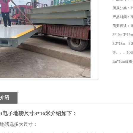
所属分类：3
产品时间：202
简要描述：1
3*10m 3*1
3.2*18m、3.
等。。。100
3m*16m价格
介绍
00t电子地磅尺寸3*16米
介绍如下：
0吨地磅选多大尺寸：