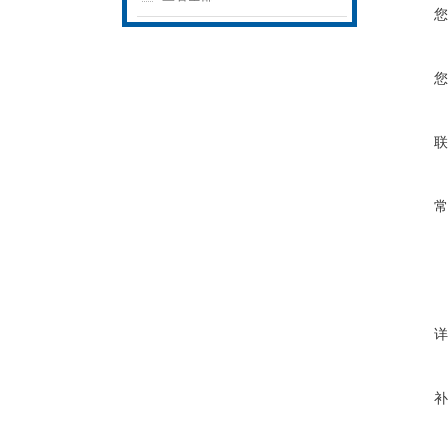
您
您
联
常
详
补