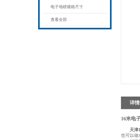
电子地磅规格尺寸
查看全部
详情
16米电
天津
也可以做