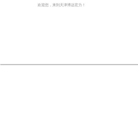
欢迎您，来到天津博达宏力！
电子秤首页
地磅厂家介绍
电子